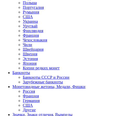
Польша
Португалия
Румыния
США
Украина
Уругвай
Финляндия
Франция
Чехословакия
Чили
Швейцария
Швеция
Эстония
Япония
Копии редких монет
Банкноты
Банкноты СССР и России
Зарубежные банкноты
Монетовидные жетоны, Медали, Фишки
Россия
Франция
Германия
США
Другие
Значки, Знаки отличия, Вымпелы