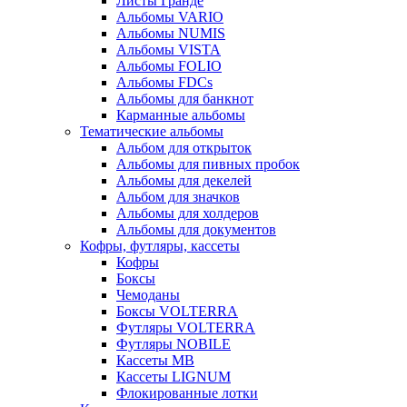
Листы Гранде
Альбомы VARIO
Альбомы NUMIS
Альбомы VISTA
Альбомы FOLIO
Альбомы FDCs
Альбомы для банкнот
Карманные альбомы
Тематические альбомы
Альбом для открыток
Альбомы для пивных пробок
Альбомы для декелей
Альбом для значков
Альбомы для холдеров
Альбомы для документов
Кофры, футляры, кассеты
Кофры
Боксы
Чемоданы
Боксы VOLTERRA
Футляры VOLTERRA
Футляры NOBILE
Кассеты МВ
Кассеты LIGNUM
Флокированные лотки