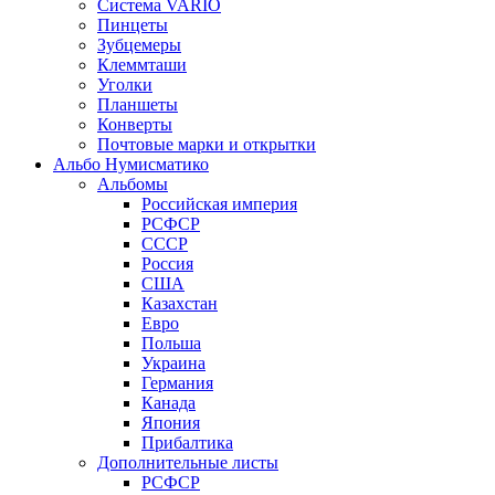
Система VARIO
Пинцеты
Зубцемеры
Клеммташи
Уголки
Планшеты
Конверты
Почтовые марки и открытки
Альбо Нумисматико
Альбомы
Российская империя
РСФСР
СССР
Россия
США
Казахстан
Евро
Польша
Украина
Германия
Канада
Япония
Прибалтика
Дополнительные листы
РСФСР