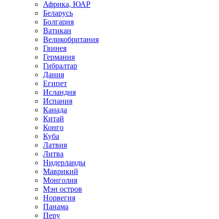
Африка, ЮАР
Беларусь
Болгария
Ватикан
Великобритания
Гвинея
Германия
Гибралтар
Дания
Египет
Исландия
Испания
Канада
Китай
Конго
Куба
Латвия
Литва
Нидерланды
Маврикий
Монголия
Мэн остров
Норвегия
Панама
Перу