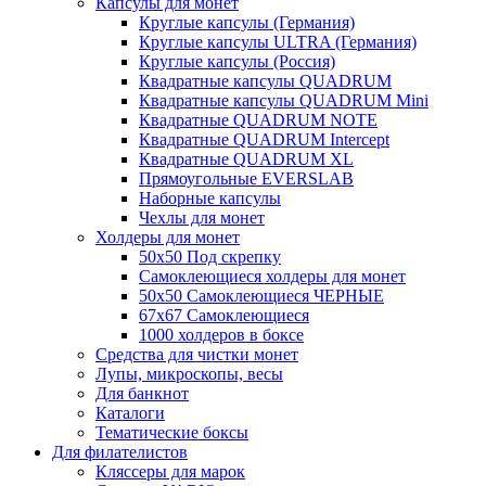
Капсулы для монет
Круглые капсулы (Германия)
Круглые капсулы ULTRA (Германия)
Круглые капсулы (Россия)
Квадратные капсулы QUADRUM
Квадратные капсулы QUADRUM Mini
Квадратные QUADRUM NOTE
Квадратные QUADRUM Intercept
Квадратные QUADRUM XL
Прямоугольные EVERSLAB
Наборные капсулы
Чехлы для монет
Холдеры для монет
50х50 Под скрепку
Самоклеющиеся холдеры для монет
50х50 Самоклеющиеся ЧЕРНЫЕ
67x67 Самоклеющиеся
1000 холдеров в боксе
Средства для чистки монет
Лупы, микроскопы, весы
Для банкнот
Каталоги
Тематические боксы
Для филателистов
Кляссеры для марок