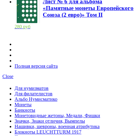
Лист № 6 для альбома
«Памятные монеты Европейского
Союза (2 евро)» Том II
280 руб
Полная версия сайта
Close
Для нумизматов
Для филателистов
Альбо Нумисматико
Монеты
Банкноты
Монетовидные жетоны, Медали, Фишки
Значки, Знаки отличия, Вымпелы
Нашивки, шевроны, военная атрибутика
Блокноты LEUCHTTURM 1917