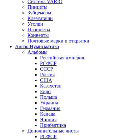
Система VARIO
Пинцеты
Зубцемеры
Клеммташи
Уголки
Планшеты
Конверты
Почтовые марки и открытки
Альбо Нумисматико
Альбомы
Российская империя
РСФСР
СССР
Россия
США
Казахстан
Евро
Польша
Украина
Германия
Канада
Япония
Прибалтика
Дополнительные листы
РСФСР