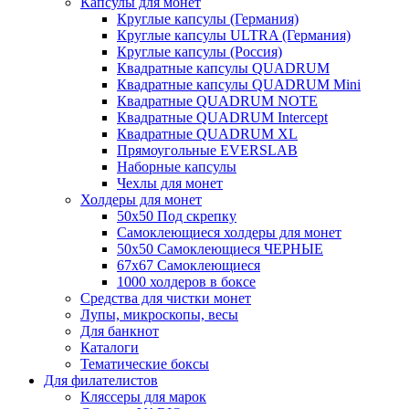
Капсулы для монет
Круглые капсулы (Германия)
Круглые капсулы ULTRA (Германия)
Круглые капсулы (Россия)
Квадратные капсулы QUADRUM
Квадратные капсулы QUADRUM Mini
Квадратные QUADRUM NOTE
Квадратные QUADRUM Intercept
Квадратные QUADRUM XL
Прямоугольные EVERSLAB
Наборные капсулы
Чехлы для монет
Холдеры для монет
50х50 Под скрепку
Самоклеющиеся холдеры для монет
50х50 Самоклеющиеся ЧЕРНЫЕ
67x67 Самоклеющиеся
1000 холдеров в боксе
Средства для чистки монет
Лупы, микроскопы, весы
Для банкнот
Каталоги
Тематические боксы
Для филателистов
Кляссеры для марок