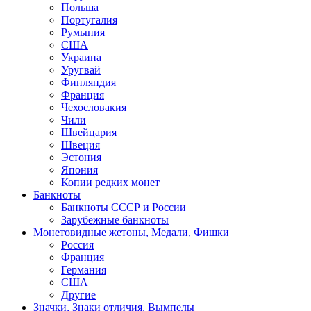
Польша
Португалия
Румыния
США
Украина
Уругвай
Финляндия
Франция
Чехословакия
Чили
Швейцария
Швеция
Эстония
Япония
Копии редких монет
Банкноты
Банкноты СССР и России
Зарубежные банкноты
Монетовидные жетоны, Медали, Фишки
Россия
Франция
Германия
США
Другие
Значки, Знаки отличия, Вымпелы