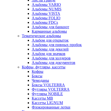
Листы Гранде
Альбомы VARIO
Альбомы NUMIS
Альбомы VISTA
Альбомы FOLIO
Альбомы FDCs
Альбомы для банкнот
Карманные альбомы
Тематические альбомы
Альбом для открыток
Альбомы для пивных пробок
Альбомы для декелей
Альбом для значков
Альбомы для холдеров
Альбомы для документов
Кофры, футляры, кассеты
Кофры
Боксы
Чемоданы
Боксы VOLTERRA
Футляры VOLTERRA
Футляры NOBILE
Кассеты МВ
Кассеты LIGNUM
Флокированные лотки