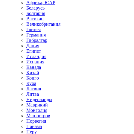
Африка, ЮАР
Беларусь
Болгария
Ватикан
Великобритания
Гвинея
Германия
Гибралтар
Дания
Египет
Исландия
Испания
Канада
Китай
Конго
Куба
Латвия
Литва
Нидерланды
Маврикий
Монголия
Мэн остров
Норвегия
Панама
Перу