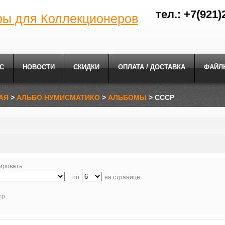
тел.: +7(921)
ры для Коллекционеров
С
НОВОСТИ
СКИДКИ
ОПЛАТА / ДОСТАВКА
ФАЙЛ
АЯ
>
АЛЬБО НУМИСМАТИКО
>
АЛЬБОМЫ
> СССР
ировать
по
на странице
тр