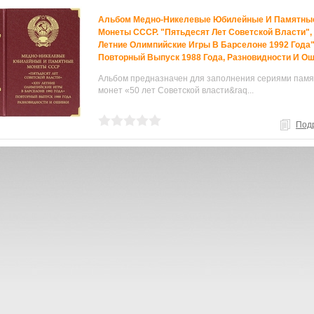
Альбом Медно-Никелевые Юбилейные И Памятны
Монеты СССР. "Пятьдесят Лет Советской Власти",
Летние Олимпийские Игры В Барселоне 1992 Года"
Повторный Выпуск 1988 Года, Разновидности И О
Альбом предназначен для заполнения сериями пам
монет «50 лет Советской власти&raq...
Под