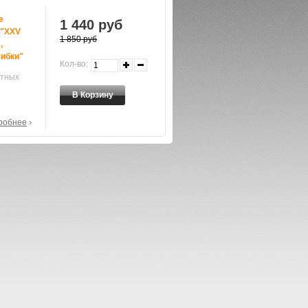
е
1 440 руб
 "XXV
1 850 руб
,
шибки"
Кол-во:
ятных
робнее