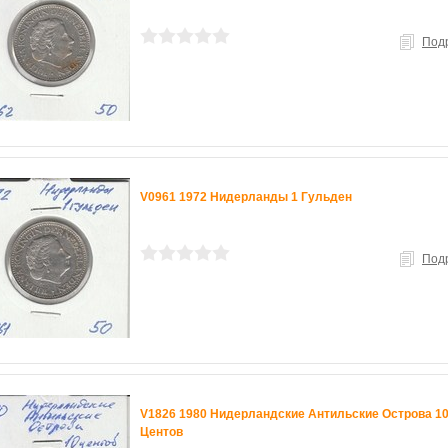
Под
V0961 1972 Нидерланды 1 Гульден
Под
V1826 1980 Нидерландские Антильские Острова 1
Центов