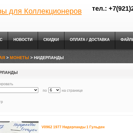
тел.: +7(921)
ры для Коллекционеров
С
НОВОСТИ
СКИДКИ
ОПЛАТА / ДОСТАВКА
ФАЙЛ
АЯ
>
МОНЕТЫ
> НИДЕРЛАНДЫ
РЛАНДЫ
ировать
по
на странице
тр
V0962 1977 Нидерланды 1 Гульден