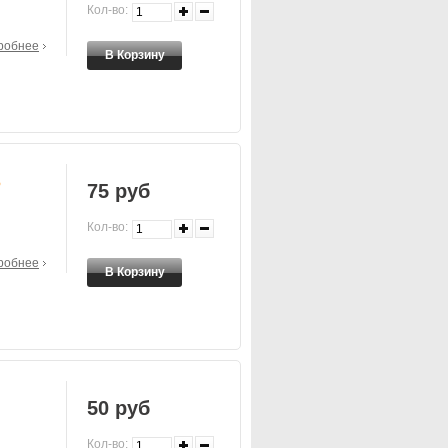
Кол-во:
робнее
5
75 руб
Кол-во:
робнее
50 руб
Кол-во: