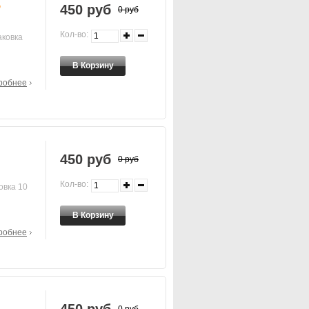
,
450 руб
0 руб
Кол-во:
аковка
робнее
450 руб
0 руб
Кол-во:
овка 10
робнее