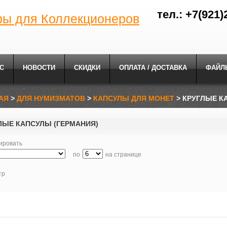
тел.: +7(921)
ры для Коллекционеров
С
НОВОСТИ
СКИДКИ
ОПЛАТА / ДОСТАВКА
ФАЙЛ
АЯ
>
ДЛЯ НУМИЗМАТОВ
>
КАПСУЛЫ ДЛЯ МОНЕТ
> КРУГЛЫЕ К
ЛЫЕ КАПСУЛЫ (ГЕРМАНИЯ)
ировать
по
на странице
тр