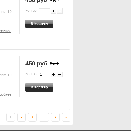
450 руб
0 руб
Кол-во:
овка 10
робнее
450 руб
0 руб
Кол-во:
овка 10
робнее
1
2
3
…
7
»