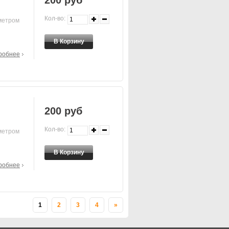
200 руб
Кол-во:
метром
робнее
200 руб
Кол-во:
метром
робнее
1
2
3
4
»