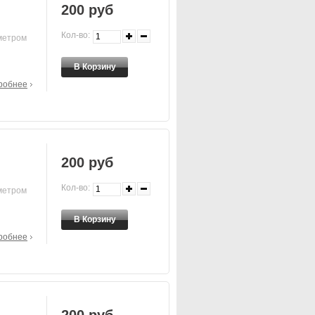
200 руб
Кол-во:
метром
робнее
200 руб
Кол-во:
метром
робнее