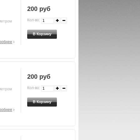
200 руб
Кол-во:
метром
робнее
200 руб
Кол-во:
метром
робнее