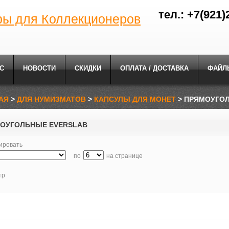
тел.: +7(921)
ры для Коллекционеров
С
НОВОСТИ
СКИДКИ
ОПЛАТА / ДОСТАВКА
ФАЙЛ
АЯ
>
ДЛЯ НУМИЗМАТОВ
>
КАПСУЛЫ ДЛЯ МОНЕТ
> ПРЯМОУГО
ОУГОЛЬНЫЕ EVERSLAB
ировать
по
на странице
тр