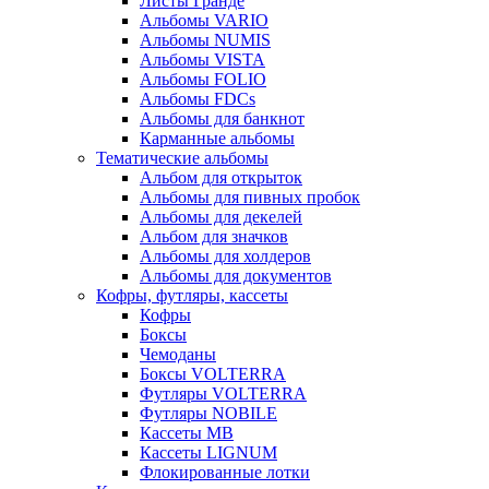
Листы Гранде
Альбомы VARIO
Альбомы NUMIS
Альбомы VISTA
Альбомы FOLIO
Альбомы FDCs
Альбомы для банкнот
Карманные альбомы
Тематические альбомы
Альбом для открыток
Альбомы для пивных пробок
Альбомы для декелей
Альбом для значков
Альбомы для холдеров
Альбомы для документов
Кофры, футляры, кассеты
Кофры
Боксы
Чемоданы
Боксы VOLTERRA
Футляры VOLTERRA
Футляры NOBILE
Кассеты МВ
Кассеты LIGNUM
Флокированные лотки