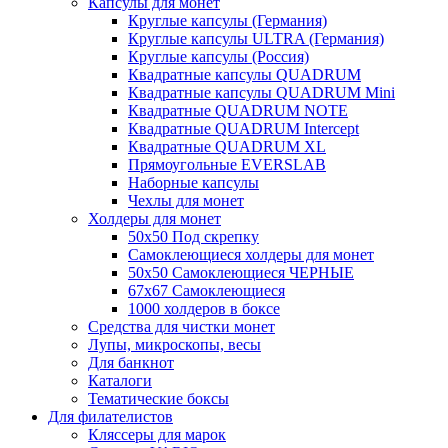
Капсулы для монет
Круглые капсулы (Германия)
Круглые капсулы ULTRA (Германия)
Круглые капсулы (Россия)
Квадратные капсулы QUADRUM
Квадратные капсулы QUADRUM Mini
Квадратные QUADRUM NOTE
Квадратные QUADRUM Intercept
Квадратные QUADRUM XL
Прямоугольные EVERSLAB
Наборные капсулы
Чехлы для монет
Холдеры для монет
50х50 Под скрепку
Самоклеющиеся холдеры для монет
50х50 Самоклеющиеся ЧЕРНЫЕ
67x67 Самоклеющиеся
1000 холдеров в боксе
Средства для чистки монет
Лупы, микроскопы, весы
Для банкнот
Каталоги
Тематические боксы
Для филателистов
Кляссеры для марок