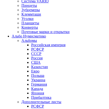
Система VARIO
Пинцеты
Зубцемеры
Клеммташи
Уголки
Планшеты
Конверты
Почтовые марки и открытки
Альбо Нумисматико
Альбомы
Российская империя
РСФСР
СССР
Россия
США
Казахстан
Евро
Польша
Украина
Германия
Канада
Япония
Прибалтика
Дополнительные листы
РСФСР