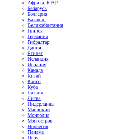
Африка, ЮАР
Беларусь
Болгария
Ватикан
Великобритания
Гвинея
Германия
Гибралтар
Дания
Египет
Исландия
Испания
Канада
Китай
Конго
Куба
Латвия
Литва
Нидерланды
Маврикий
Монголия
Мэн остров
Норвегия
Панама
Перу