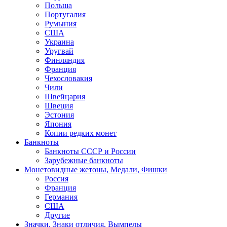
Польша
Португалия
Румыния
США
Украина
Уругвай
Финляндия
Франция
Чехословакия
Чили
Швейцария
Швеция
Эстония
Япония
Копии редких монет
Банкноты
Банкноты СССР и России
Зарубежные банкноты
Монетовидные жетоны, Медали, Фишки
Россия
Франция
Германия
США
Другие
Значки, Знаки отличия, Вымпелы