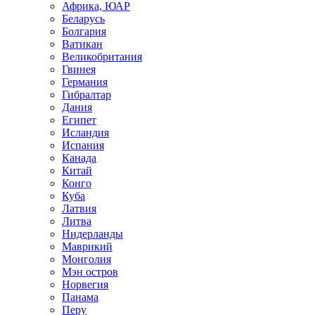
Африка, ЮАР
Беларусь
Болгария
Ватикан
Великобритания
Гвинея
Германия
Гибралтар
Дания
Египет
Исландия
Испания
Канада
Китай
Конго
Куба
Латвия
Литва
Нидерланды
Маврикий
Монголия
Мэн остров
Норвегия
Панама
Перу