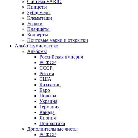
Система VARIO
Пинцеты
Зубцемеры
Клеммташи
Уголки
Планшеты
Конверты
Почтовые марки и открытки
Альбо Нумисматико
Альбомы
Российская империя
РСФСР
СССР
Россия
США
Казахстан
Евро
Польша
Украина
Германия
Канада
Япония
Прибалтика
Дополнительные листы
РСФСР