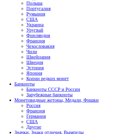
Польша
Португалия
Румыния
США
Украина
Уругвай
Финляндия
Франция
Чехословакия
Чили
Швейцария
Швеция
Эстония
Япония
Копии редких монет
Банкноты
Банкноты СССР и России
Зарубежные банкноты
Монетовидные жетоны, Медали, Фишки
Россия
Франция
Германия
США
Другие
Значки, Знаки отличия, Вымпелы