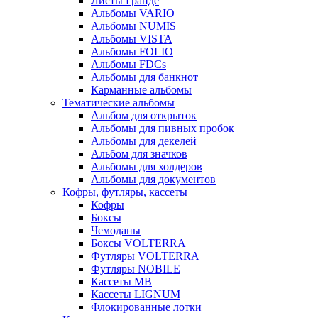
Листы Гранде
Альбомы VARIO
Альбомы NUMIS
Альбомы VISTA
Альбомы FOLIO
Альбомы FDCs
Альбомы для банкнот
Карманные альбомы
Тематические альбомы
Альбом для открыток
Альбомы для пивных пробок
Альбомы для декелей
Альбом для значков
Альбомы для холдеров
Альбомы для документов
Кофры, футляры, кассеты
Кофры
Боксы
Чемоданы
Боксы VOLTERRA
Футляры VOLTERRA
Футляры NOBILE
Кассеты МВ
Кассеты LIGNUM
Флокированные лотки