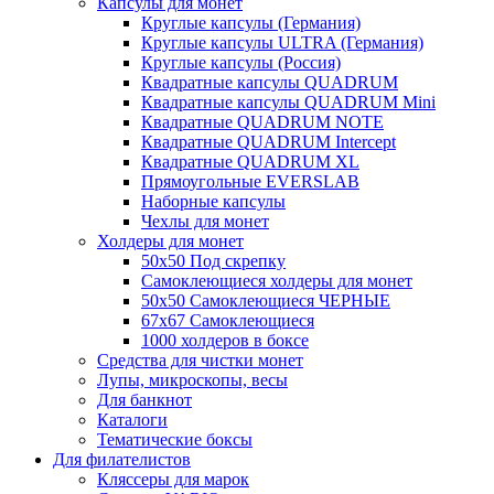
Капсулы для монет
Круглые капсулы (Германия)
Круглые капсулы ULTRA (Германия)
Круглые капсулы (Россия)
Квадратные капсулы QUADRUM
Квадратные капсулы QUADRUM Mini
Квадратные QUADRUM NOTE
Квадратные QUADRUM Intercept
Квадратные QUADRUM XL
Прямоугольные EVERSLAB
Наборные капсулы
Чехлы для монет
Холдеры для монет
50х50 Под скрепку
Самоклеющиеся холдеры для монет
50х50 Самоклеющиеся ЧЕРНЫЕ
67x67 Самоклеющиеся
1000 холдеров в боксе
Средства для чистки монет
Лупы, микроскопы, весы
Для банкнот
Каталоги
Тематические боксы
Для филателистов
Кляссеры для марок