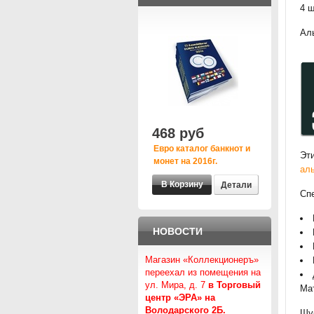
4 ш
Ал
468 руб
Евро каталог банкнот и
Эт
монет на 2016г.
ал
Детали
Сп
НОВОСТИ
Магазин «Коллекционеръ»
переехал из помещения на
ул. Мира, д. 7
в Торговый
Мат
центр «ЭРА» на
Володарского 2Б.
Шу