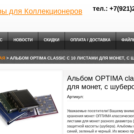
тел.: +7(921)
ры для Коллекционеров
С
НОВОСТИ
СКИДКИ
ОПЛАТА / ДОСТАВКА
ФАЙЛ
АЯ
> АЛЬБОМ OPTIMA CLASSIC С 10 ЛИСТАМИ ДЛЯ МОНЕТ, C
Альбом OPTIMA clas
для монет, c шубер
Артикул:
Уважаемые посетители! Вашему вним
хранения монет ОПТИМА классического
листами для монет разного диаметра (
защитной кассеты (шубера). Альбомы 
синий, зеленый и черный. Их можно п