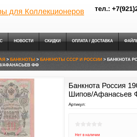
тел.: +7(921)
ры для Коллекционеров
С
НОВОСТИ
СКИДКИ
ОПЛАТА / ДОСТАВКА
ФАЙЛ
АЯ
>
БАНКНОТЫ
>
БАНКНОТЫ СССР И РОССИИ
> БАНКНОТА РО
/АФАНАСЬЕВ ФФ
Банкнота Россия 19
Шипов/Афанасьев 
Артикул:
Нет в наличии