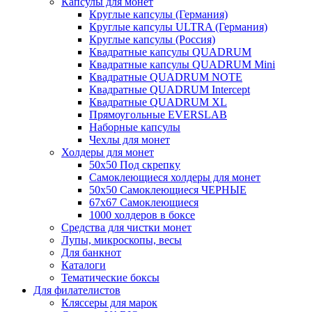
Капсулы для монет
Круглые капсулы (Германия)
Круглые капсулы ULTRA (Германия)
Круглые капсулы (Россия)
Квадратные капсулы QUADRUM
Квадратные капсулы QUADRUM Mini
Квадратные QUADRUM NOTE
Квадратные QUADRUM Intercept
Квадратные QUADRUM XL
Прямоугольные EVERSLAB
Наборные капсулы
Чехлы для монет
Холдеры для монет
50х50 Под скрепку
Самоклеющиеся холдеры для монет
50х50 Самоклеющиеся ЧЕРНЫЕ
67x67 Самоклеющиеся
1000 холдеров в боксе
Средства для чистки монет
Лупы, микроскопы, весы
Для банкнот
Каталоги
Тематические боксы
Для филателистов
Кляссеры для марок