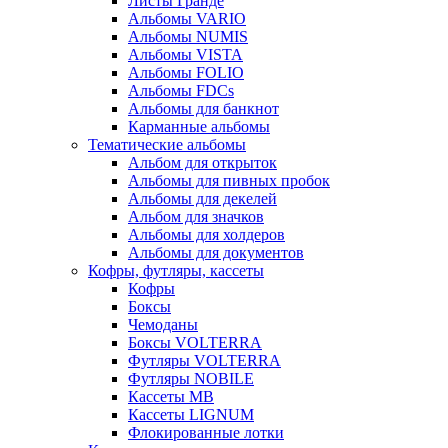
Листы Гранде
Альбомы VARIO
Альбомы NUMIS
Альбомы VISTA
Альбомы FOLIO
Альбомы FDCs
Альбомы для банкнот
Карманные альбомы
Тематические альбомы
Альбом для открыток
Альбомы для пивных пробок
Альбомы для декелей
Альбом для значков
Альбомы для холдеров
Альбомы для документов
Кофры, футляры, кассеты
Кофры
Боксы
Чемоданы
Боксы VOLTERRA
Футляры VOLTERRA
Футляры NOBILE
Кассеты МВ
Кассеты LIGNUM
Флокированные лотки