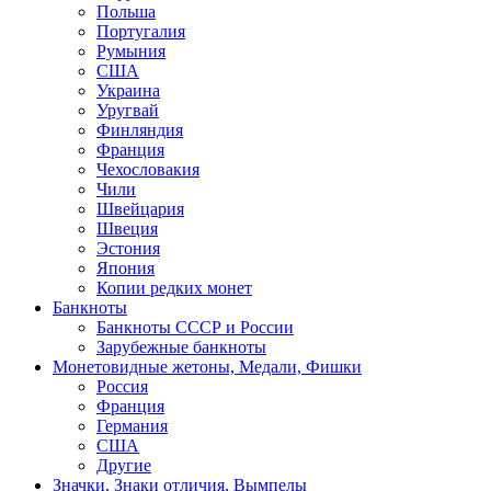
Польша
Португалия
Румыния
США
Украина
Уругвай
Финляндия
Франция
Чехословакия
Чили
Швейцария
Швеция
Эстония
Япония
Копии редких монет
Банкноты
Банкноты СССР и России
Зарубежные банкноты
Монетовидные жетоны, Медали, Фишки
Россия
Франция
Германия
США
Другие
Значки, Знаки отличия, Вымпелы