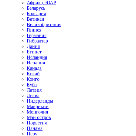
Африка, ЮАР
Беларусь
Болгария
Ватикан
Великобритания
Гвинея
Германия
Гибралтар
Дания
Египет
Исландия
Испания
Канада
Китай
Конго
Куба
Латвия
Литва
Нидерланды
Маврикий
Монголия
Мэн остров
Норвегия
Панама
Перу