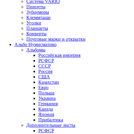
Система VARIO
Пинцеты
Зубцемеры
Клеммташи
Уголки
Планшеты
Конверты
Почтовые марки и открытки
Альбо Нумисматико
Альбомы
Российская империя
РСФСР
СССР
Россия
США
Казахстан
Евро
Польша
Украина
Германия
Канада
Япония
Прибалтика
Дополнительные листы
РСФСР