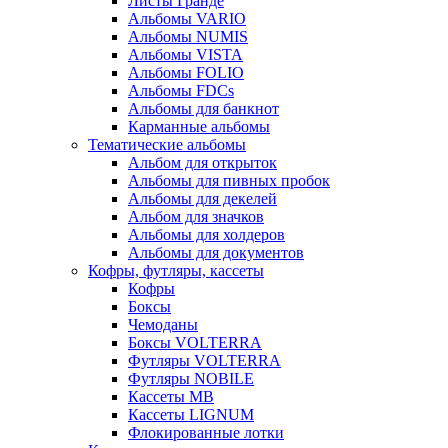
Листы Гранде
Альбомы VARIO
Альбомы NUMIS
Альбомы VISTA
Альбомы FOLIO
Альбомы FDCs
Альбомы для банкнот
Карманные альбомы
Тематические альбомы
Альбом для открыток
Альбомы для пивных пробок
Альбомы для декелей
Альбом для значков
Альбомы для холдеров
Альбомы для документов
Кофры, футляры, кассеты
Кофры
Боксы
Чемоданы
Боксы VOLTERRA
Футляры VOLTERRA
Футляры NOBILE
Кассеты МВ
Кассеты LIGNUM
Флокированные лотки