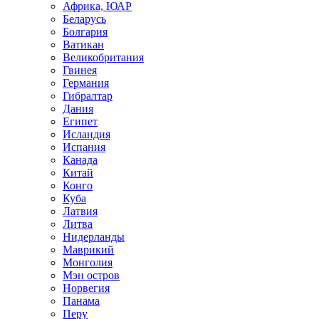
Африка, ЮАР
Беларусь
Болгария
Ватикан
Великобритания
Гвинея
Германия
Гибралтар
Дания
Египет
Исландия
Испания
Канада
Китай
Конго
Куба
Латвия
Литва
Нидерланды
Маврикий
Монголия
Мэн остров
Норвегия
Панама
Перу