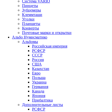
Система VARIO
Пинцеты
Зубцемеры
Клеммташи
Уголки
Планшеты
Конверты
Почтовые марки и открытки
Альбо Нумисматико
Альбомы
Российская империя
РСФСР
СССР
Россия
США
Казахстан
Евро
Польша
Украина
Германия
Канада
Япония
Прибалтика
Дополнительные листы
РСФСР