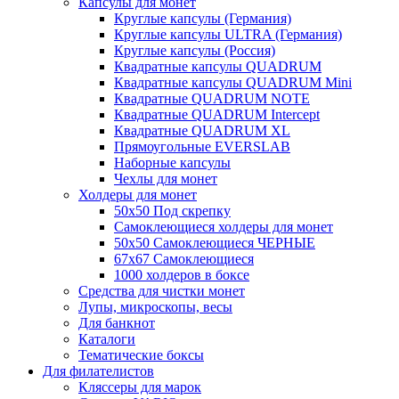
Капсулы для монет
Круглые капсулы (Германия)
Круглые капсулы ULTRA (Германия)
Круглые капсулы (Россия)
Квадратные капсулы QUADRUM
Квадратные капсулы QUADRUM Mini
Квадратные QUADRUM NOTE
Квадратные QUADRUM Intercept
Квадратные QUADRUM XL
Прямоугольные EVERSLAB
Наборные капсулы
Чехлы для монет
Холдеры для монет
50х50 Под скрепку
Самоклеющиеся холдеры для монет
50х50 Самоклеющиеся ЧЕРНЫЕ
67x67 Самоклеющиеся
1000 холдеров в боксе
Средства для чистки монет
Лупы, микроскопы, весы
Для банкнот
Каталоги
Тематические боксы
Для филателистов
Кляссеры для марок