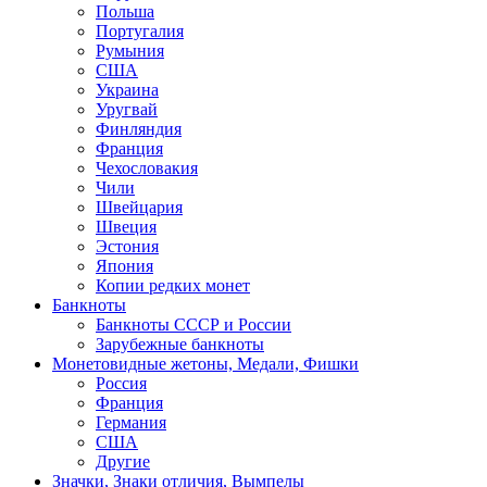
Польша
Португалия
Румыния
США
Украина
Уругвай
Финляндия
Франция
Чехословакия
Чили
Швейцария
Швеция
Эстония
Япония
Копии редких монет
Банкноты
Банкноты СССР и России
Зарубежные банкноты
Монетовидные жетоны, Медали, Фишки
Россия
Франция
Германия
США
Другие
Значки, Знаки отличия, Вымпелы