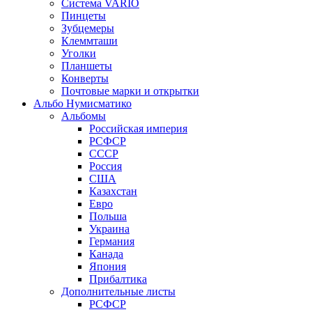
Система VARIO
Пинцеты
Зубцемеры
Клеммташи
Уголки
Планшеты
Конверты
Почтовые марки и открытки
Альбо Нумисматико
Альбомы
Российская империя
РСФСР
СССР
Россия
США
Казахстан
Евро
Польша
Украина
Германия
Канада
Япония
Прибалтика
Дополнительные листы
РСФСР