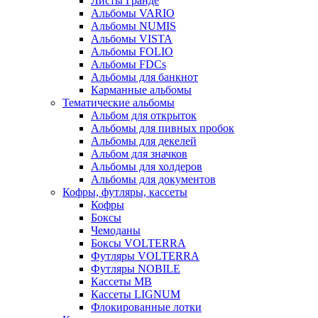
Листы Гранде
Альбомы VARIO
Альбомы NUMIS
Альбомы VISTA
Альбомы FOLIO
Альбомы FDCs
Альбомы для банкнот
Карманные альбомы
Тематические альбомы
Альбом для открыток
Альбомы для пивных пробок
Альбомы для декелей
Альбом для значков
Альбомы для холдеров
Альбомы для документов
Кофры, футляры, кассеты
Кофры
Боксы
Чемоданы
Боксы VOLTERRA
Футляры VOLTERRA
Футляры NOBILE
Кассеты МВ
Кассеты LIGNUM
Флокированные лотки