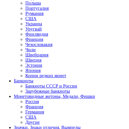
Польша
Португалия
Румыния
США
Украина
Уругвай
Финляндия
Франция
Чехословакия
Чили
Швейцария
Швеция
Эстония
Япония
Копии редких монет
Банкноты
Банкноты СССР и России
Зарубежные банкноты
Монетовидные жетоны, Медали, Фишки
Россия
Франция
Германия
США
Другие
Значки, Знаки отличия, Вымпелы