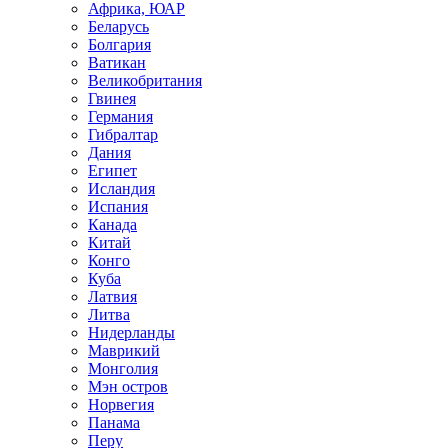
Африка, ЮАР
Беларусь
Болгария
Ватикан
Великобритания
Гвинея
Германия
Гибралтар
Дания
Египет
Исландия
Испания
Канада
Китай
Конго
Куба
Латвия
Литва
Нидерланды
Маврикий
Монголия
Мэн остров
Норвегия
Панама
Перу