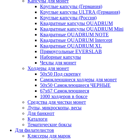
Капсулы для монет
Круглые капсулы (Германия)
Круглые капсулы ULTRA (Германия)
Круглые капсулы (Россия)
Квадратные капсулы QUADRUM
Квадратные капсулы QUADRUM Mini
Квадратные QUADRUM NOTE
Квадратные QUADRUM Intercept
Квадратные QUADRUM XL
Прямоугольные EVERSLAB
Наборные капсулы
Чехлы для монет
Холдеры для монет
50х50 Под скрепку
Самоклеющиеся холдеры для монет
50х50 Самоклеющиеся ЧЕРНЫЕ
67x67 Самоклеющиеся
1000 холдеров в боксе
Средства для чистки монет
Лупы, микроскопы, весы
Для банкнот
Каталоги
Тематические боксы
Для филателистов
Кляссеры для марок