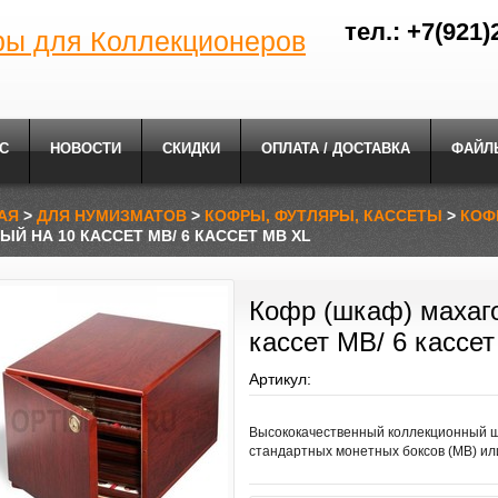
тел.: +7(921)
ры для Коллекционеров
С
НОВОСТИ
СКИДКИ
ОПЛАТА / ДОСТАВКА
ФАЙЛ
АЯ
>
ДЛЯ НУМИЗМАТОВ
>
КОФРЫ, ФУТЛЯРЫ, КАССЕТЫ
>
КОФ
Й НА 10 КАССЕТ MB/ 6 КАССЕТ MB XL
Кофр (шкаф) махаг
кассет MB/ 6 кассе
Артикул:
Высококачественный коллекционный ш
стандартных монетных боксов (MB) ил