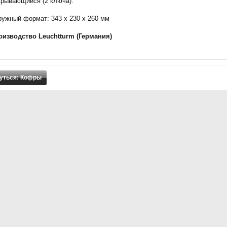
крывающийся (2 ключа).
ружный формат: 343 x 230 x 260 мм
оизводство Leuchtturm (Германия)
уться: Кофры