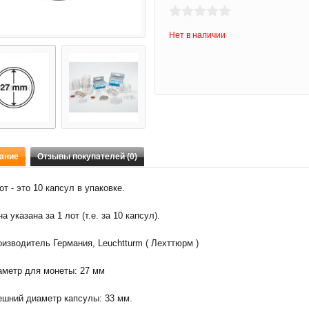
Нет в наличии
ание
Отзывы покупателей (0)
от - это 10 капсул в упаковке.
а указана за 1 лот (т.е. за 10 капсул).
изводитель Германия, Leuchtturm ( Лехттюрм )
аметр для монеты: 27 мм
ешний диаметр капсулы: 33 мм.