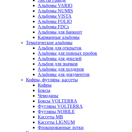
Листы Гранде
Альбомы VARIO
Альбомы NUMIS
Альбомы VISTA
Альбомы FOLIO
Альбомы FDCs
Альбомы для банкнот
Карманные альбомы
Тематические альбомы
Альбом для открыток
Альбомы для пивных пробок
Альбомы для декелей
Альбом для значков
Альбомы для холдеров
Альбомы для документов
Кофры, футляры, кассеты
Кофры
Боксы
Чемоданы
Боксы VOLTERRA
Футляры VOLTERRA
Футляры NOBILE
Кассеты МВ
Кассеты LIGNUM
Флокированные лотки