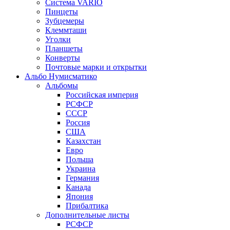
Система VARIO
Пинцеты
Зубцемеры
Клеммташи
Уголки
Планшеты
Конверты
Почтовые марки и открытки
Альбо Нумисматико
Альбомы
Российская империя
РСФСР
СССР
Россия
США
Казахстан
Евро
Польша
Украина
Германия
Канада
Япония
Прибалтика
Дополнительные листы
РСФСР