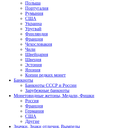
Польша
Португалия
Румыния
США
Украина
Уругвай
Финляндия
Франция
Чехословакия
Чили
Швейцария
Швеция
Эстония
Япония
Копии редких монет
Банкноты
Банкноты СССР и России
Зарубежные банкноты
Монетовидные жетоны, Медали, Фишки
Россия
Франция
Германия
США
Другие
Значки, Знаки отличия, Вымпелы