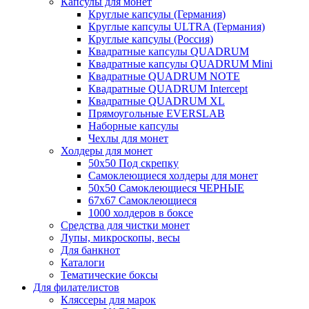
Капсулы для монет
Круглые капсулы (Германия)
Круглые капсулы ULTRA (Германия)
Круглые капсулы (Россия)
Квадратные капсулы QUADRUM
Квадратные капсулы QUADRUM Mini
Квадратные QUADRUM NOTE
Квадратные QUADRUM Intercept
Квадратные QUADRUM XL
Прямоугольные EVERSLAB
Наборные капсулы
Чехлы для монет
Холдеры для монет
50х50 Под скрепку
Самоклеющиеся холдеры для монет
50х50 Самоклеющиеся ЧЕРНЫЕ
67x67 Самоклеющиеся
1000 холдеров в боксе
Средства для чистки монет
Лупы, микроскопы, весы
Для банкнот
Каталоги
Тематические боксы
Для филателистов
Кляссеры для марок