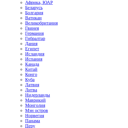
Африка, ЮАР
Беларусь
Болгария
Ватикан
Великобритания
Гвинея
Германия
Гибралтар
Дания
Египет
Исландия
Испания
Канада
Китай
Конго
Куба
Латвия
Литва
Нидерланды
Маврикий
Монголия
Мэн остров
Норвегия
Панама
Перу