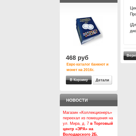
Цен
Пр
(Д
диа
Верн
468 руб
Евро каталог банкнот и
монет на 2016г.
Детали
НОВОСТИ
Магазин «Коллекционеръ»
переехал из помещения на
ул. Мира, д. 7
в Торговый
центр «ЭРА» на
Володарского 2Б.