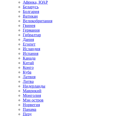
Африка, ЮАР
Беларусь
Болгария
Ватикан
Великобритания
Гвинея
Германия
Гибралтар
Дания
Египет
Исландия
Испания
Канада
Китай
Конго
Куба
Латвия
Литва
Нидерланды
Маврикий
Монголия
Мэн остров
Норвегия
Панама
Перу