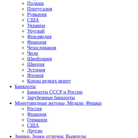
Польша
Португалия
Румыния
США
Украина
Уругвай
Финляндия
Франция
Чехословакия
Чили
Швейцария
Швеция
Эстония
Япония
Копии редких монет
Банкноты
Банкноты СССР и России
Зарубежные банкноты
Монетовидные жетоны, Медали, Фишки
Россия
Франция
Германия
США
Другие
Значки, Знаки отличия, Вымпелы