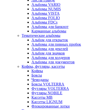
Листы Гранде
Альбомы VARIO
Альбомы NUMIS
Альбомы VISTA
Альбомы FOLIO
Альбомы FDCs
Альбомы для банкнот
Карманные альбомы
Тематические альбомы
Альбом для открыток
Альбомы для пивных пробок
Альбомы для декелей
Альбом для значков
Альбомы для холдеров
Альбомы для документов
Кофры, футляры, кассеты
Кофры
Боксы
Чемоданы
Боксы VOLTERRA
Футляры VOLTERRA
Футляры NOBILE
Кассеты МВ
Кассеты LIGNUM
Флокированные лотки