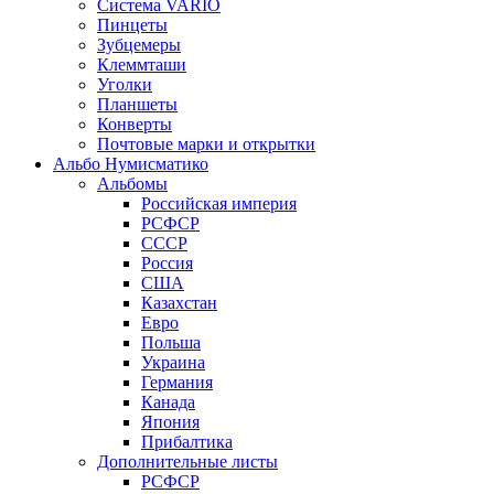
Система VARIO
Пинцеты
Зубцемеры
Клеммташи
Уголки
Планшеты
Конверты
Почтовые марки и открытки
Альбо Нумисматико
Альбомы
Российская империя
РСФСР
СССР
Россия
США
Казахстан
Евро
Польша
Украина
Германия
Канада
Япония
Прибалтика
Дополнительные листы
РСФСР