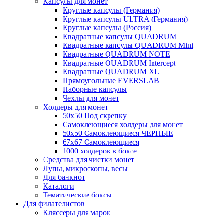
Капсулы для монет
Круглые капсулы (Германия)
Круглые капсулы ULTRA (Германия)
Круглые капсулы (Россия)
Квадратные капсулы QUADRUM
Квадратные капсулы QUADRUM Mini
Квадратные QUADRUM NOTE
Квадратные QUADRUM Intercept
Квадратные QUADRUM XL
Прямоугольные EVERSLAB
Наборные капсулы
Чехлы для монет
Холдеры для монет
50х50 Под скрепку
Самоклеющиеся холдеры для монет
50х50 Самоклеющиеся ЧЕРНЫЕ
67x67 Самоклеющиеся
1000 холдеров в боксе
Средства для чистки монет
Лупы, микроскопы, весы
Для банкнот
Каталоги
Тематические боксы
Для филателистов
Кляссеры для марок