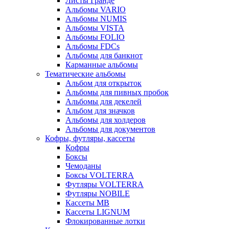
Листы Гранде
Альбомы VARIO
Альбомы NUMIS
Альбомы VISTA
Альбомы FOLIO
Альбомы FDCs
Альбомы для банкнот
Карманные альбомы
Тематические альбомы
Альбом для открыток
Альбомы для пивных пробок
Альбомы для декелей
Альбом для значков
Альбомы для холдеров
Альбомы для документов
Кофры, футляры, кассеты
Кофры
Боксы
Чемоданы
Боксы VOLTERRA
Футляры VOLTERRA
Футляры NOBILE
Кассеты МВ
Кассеты LIGNUM
Флокированные лотки