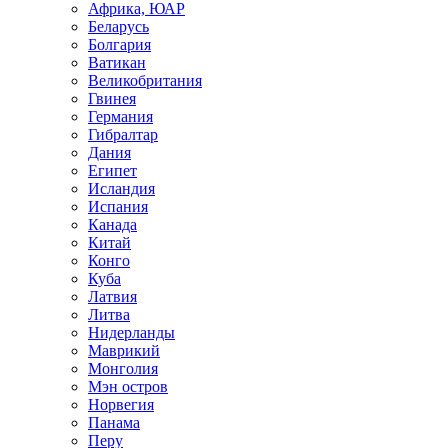
Африка, ЮАР
Беларусь
Болгария
Ватикан
Великобритания
Гвинея
Германия
Гибралтар
Дания
Египет
Исландия
Испания
Канада
Китай
Конго
Куба
Латвия
Литва
Нидерланды
Маврикий
Монголия
Мэн остров
Норвегия
Панама
Перу