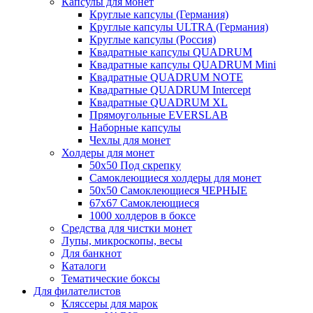
Капсулы для монет
Круглые капсулы (Германия)
Круглые капсулы ULTRA (Германия)
Круглые капсулы (Россия)
Квадратные капсулы QUADRUM
Квадратные капсулы QUADRUM Mini
Квадратные QUADRUM NOTE
Квадратные QUADRUM Intercept
Квадратные QUADRUM XL
Прямоугольные EVERSLAB
Наборные капсулы
Чехлы для монет
Холдеры для монет
50х50 Под скрепку
Самоклеющиеся холдеры для монет
50х50 Самоклеющиеся ЧЕРНЫЕ
67x67 Самоклеющиеся
1000 холдеров в боксе
Средства для чистки монет
Лупы, микроскопы, весы
Для банкнот
Каталоги
Тематические боксы
Для филателистов
Кляссеры для марок