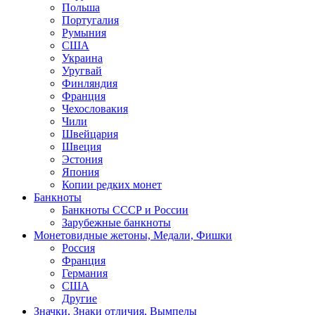
Польша
Португалия
Румыния
США
Украина
Уругвай
Финляндия
Франция
Чехословакия
Чили
Швейцария
Швеция
Эстония
Япония
Копии редких монет
Банкноты
Банкноты СССР и России
Зарубежные банкноты
Монетовидные жетоны, Медали, Фишки
Россия
Франция
Германия
США
Другие
Значки, Знаки отличия, Вымпелы