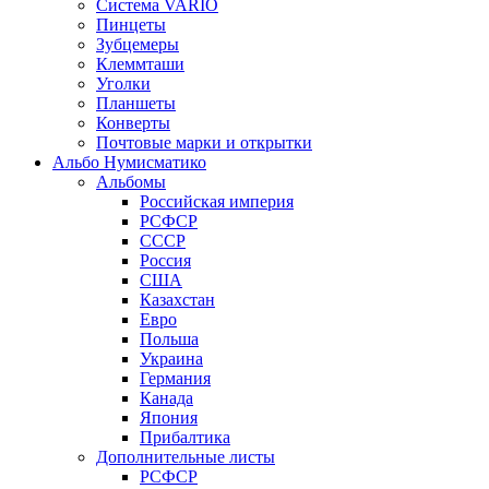
Система VARIO
Пинцеты
Зубцемеры
Клеммташи
Уголки
Планшеты
Конверты
Почтовые марки и открытки
Альбо Нумисматико
Альбомы
Российская империя
РСФСР
СССР
Россия
США
Казахстан
Евро
Польша
Украина
Германия
Канада
Япония
Прибалтика
Дополнительные листы
РСФСР