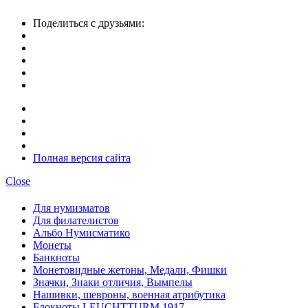
Поделиться с друзьями:
Полная версия сайта
Close
Для нумизматов
Для филателистов
Альбо Нумисматико
Монеты
Банкноты
Монетовидные жетоны, Медали, Фишки
Значки, Знаки отличия, Вымпелы
Нашивки, шевроны, военная атрибутика
Блокноты LEUCHTTURM 1917