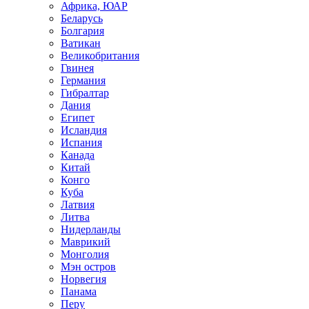
Африка, ЮАР
Беларусь
Болгария
Ватикан
Великобритания
Гвинея
Германия
Гибралтар
Дания
Египет
Исландия
Испания
Канада
Китай
Конго
Куба
Латвия
Литва
Нидерланды
Маврикий
Монголия
Мэн остров
Норвегия
Панама
Перу