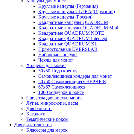
Капсулы для монет
Круглые капсулы (Германия)
Круглые капсулы ULTRA (Германия)
Круглые капсулы (Россия)
Квадратные капсулы QUADRUM
Квадратные капсулы QUADRUM Mini
Квадратные QUADRUM NOTE
Квадратные QUADRUM Intercept
Квадратные QUADRUM XL
Прямоугольные EVERSLAB
Наборные капсулы
Чехлы для монет
Холдеры для монет
50х50 Под скрепку
Самоклеющиеся холдеры для монет
50х50 Самоклеющиеся ЧЕРНЫЕ
67x67 Самоклеющиеся
1000 холдеров в боксе
Средства для чистки монет
Лупы, микроскопы, весы
Для банкнот
Каталоги
Тематические боксы
Для филателистов
Кляссеры для марок