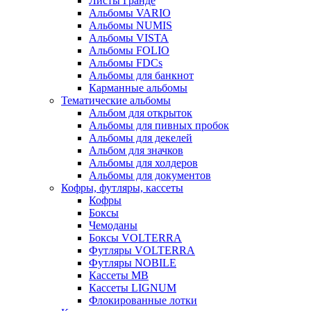
Листы Гранде
Альбомы VARIO
Альбомы NUMIS
Альбомы VISTA
Альбомы FOLIO
Альбомы FDCs
Альбомы для банкнот
Карманные альбомы
Тематические альбомы
Альбом для открыток
Альбомы для пивных пробок
Альбомы для декелей
Альбом для значков
Альбомы для холдеров
Альбомы для документов
Кофры, футляры, кассеты
Кофры
Боксы
Чемоданы
Боксы VOLTERRA
Футляры VOLTERRA
Футляры NOBILE
Кассеты МВ
Кассеты LIGNUM
Флокированные лотки