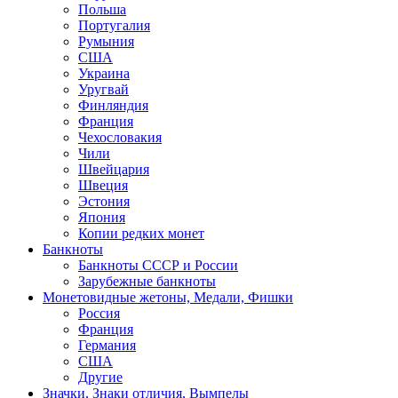
Польша
Португалия
Румыния
США
Украина
Уругвай
Финляндия
Франция
Чехословакия
Чили
Швейцария
Швеция
Эстония
Япония
Копии редких монет
Банкноты
Банкноты СССР и России
Зарубежные банкноты
Монетовидные жетоны, Медали, Фишки
Россия
Франция
Германия
США
Другие
Значки, Знаки отличия, Вымпелы