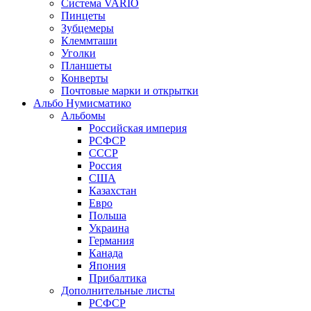
Система VARIO
Пинцеты
Зубцемеры
Клеммташи
Уголки
Планшеты
Конверты
Почтовые марки и открытки
Альбо Нумисматико
Альбомы
Российская империя
РСФСР
СССР
Россия
США
Казахстан
Евро
Польша
Украина
Германия
Канада
Япония
Прибалтика
Дополнительные листы
РСФСР