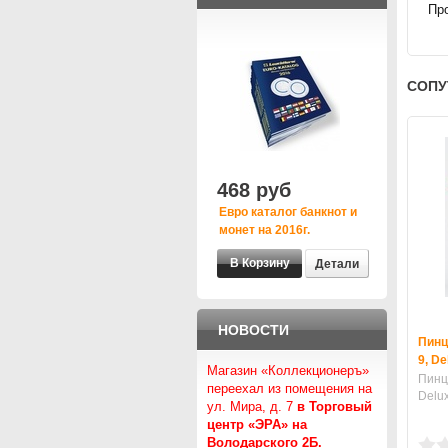
Про
СОПУ
468 руб
Евро каталог банкнот и
монет на 2016г.
Детали
НОВОСТИ
Пинц
9, D
Магазин «Коллекционеръ»
Пинц
переехал из помещения на
Delu
ул. Мира, д. 7
в Торговый
центр «ЭРА» на
Володарского 2Б.