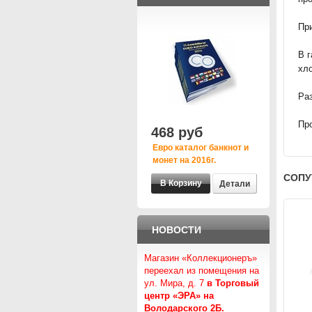
При
В 
хло
Раз
Про
468 руб
Евро каталог банкнот и
монет на 2016г.
СОПУ
Детали
НОВОСТИ
Магазин «Коллекционеръ»
переехал из помещения на
ул. Мира, д. 7
в Торговый
центр «ЭРА» на
Володарского 2Б.