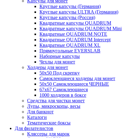
Капсулы для монет
Круглые капсулы (Германия)
Круглые капсулы ULTRA (Германия)
Круглые капсулы (Россия)
Квадратные капсулы QUADRUM
Квадратные капсулы QUADRUM Mini
Квадратные QUADRUM NOTE
Квадратные QUADRUM Intercept
Квадратные QUADRUM XL
Прямоугольные EVERSLAB
Наборные капсулы
Чехлы для монет
Холдеры для монет
50х50 Под скрепку
Самоклеющиеся холдеры для монет
50х50 Самоклеющиеся ЧЕРНЫЕ
67x67 Самоклеющиеся
1000 холдеров в боксе
Средства для чистки монет
Лупы, микроскопы, весы
Для банкнот
Каталоги
Тематические боксы
Для филателистов
Кляссеры для марок