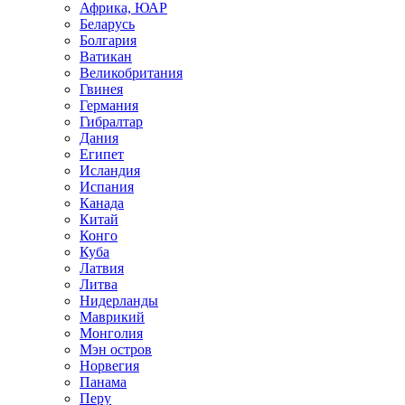
Африка, ЮАР
Беларусь
Болгария
Ватикан
Великобритания
Гвинея
Германия
Гибралтар
Дания
Египет
Исландия
Испания
Канада
Китай
Конго
Куба
Латвия
Литва
Нидерланды
Маврикий
Монголия
Мэн остров
Норвегия
Панама
Перу