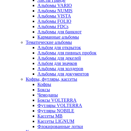
Листы Гранде
Альбомы VARIO
Альбомы NUMIS
Альбомы VISTA
Альбомы FOLIO
Альбомы FDCs
Альбомы для банкнот
Карманные альбомы
Тематические альбомы
Альбом для открыток
Альбомы для пивных пробок
Альбомы для декелей
Альбом для значков
Альбомы для холдеров
Альбомы для документов
Кофры, футляры, кассеты
Кофры
Боксы
Чемоданы
Боксы VOLTERRA
Футляры VOLTERRA
Футляры NOBILE
Кассеты МВ
Кассеты LIGNUM
Флокированные лотки