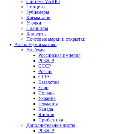
Система VARIO
Пинцеты
Зубцемеры
Клеммташи
Уголки
Планшеты
Конверты
Почтовые марки и открытки
Альбо Нумисматико
Альбомы
Российская империя
РСФСР
СССР
Россия
США
Казахстан
Евро
Польша
Украина
Германия
Канада
Япония
Прибалтика
Дополнительные листы
РСФСР