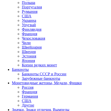
Польша
Португалия
Румыния
США
Украина
Уругвай
Финляндия
Франция
Чехословакия
Чили
Швейцария
Швеция
Эстония
Япония
Копии редких монет
Банкноты
Банкноты СССР и России
Зарубежные банкноты
Монетовидные жетоны, Медали, Фишки
Россия
Франция
Германия
США
Другие
Значки, Знаки отличия, Вымпелы