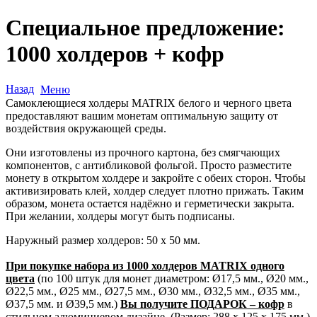
Специальное предложение:
1000 холдеров + кофр
Назад
Меню
Самоклеющиеся холдеры MATRIX белого и черного цвета
предоставляют вашим монетам оптимальную защиту от
воздействия окружающей среды.
Они изготовлены из прочного картона, без смягчающих
компонентов, с антибликовой фольгой. Просто разместите
монету в открытом холдере и закройте с обеих сторон. Чтобы
активизировать клей, холдер следует плотно прижать. Таким
образом, монета остается надёжно и герметически закрыта.
При желании, холдеры могут быть подписаны.
Наружный размер холдеров: 50 х 50 мм.
При покупке набора из 1000 холдеров MATRIX одного
цвета
(по 100 штук для монет диаметром: Ø17,5 мм., Ø20 мм.,
Ø22,5 мм., Ø25 мм., Ø27,5 мм., Ø30 мм., Ø32,5 мм., Ø35 мм.,
Ø37,5 мм. и Ø39,5 мм.)
Вы получите ПОДАРОК – кофр
в
стильном алюминиевом дизайне. (Размер: 288 х 125 х 175 мм.)